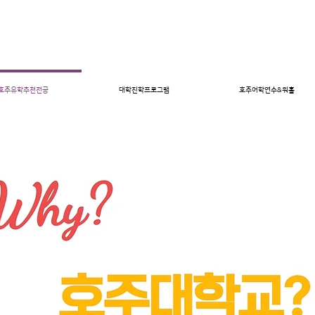
호주유학추천전공
대학진학프로그램
호주어학연수&워홀